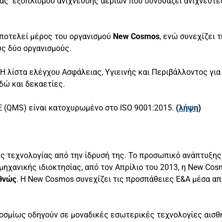
ειας εξοπλισμού ανίχνευσης αερίων που συνδυάζει ανιχνευτ
αποτελεί μέρος του οργανισμού
New Cosmos
, ενώ συνεχίζει 
υς δύο οργανισμούς.
 Η λίστα ελέγχου Ασφάλειας, Υγιεινής και Περιβάλλοντος γι
δώ και δεκαετίες.
E (QMS) είναι κατοχυρωμένο στο ISO 9001:2015.
(
λήψη
)
 τεχνολογίας από την ίδρυσή της. Το προσωπικό ανάπτυξης 
μηχανικής ιδιοκτησίας, από τον Απρίλιο του 2013, η New Co
θνώς
. Η New Cosmos συνεχίζει τις προσπάθειες Ε&Α μέσα απ
οσμίως οδηγούν σε μοναδικές εσωτερικές τεχνολογίες αισθ