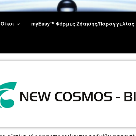
Οίκοι
myEasy™ Φόρμες Ζήτησης/Παραγγελίας