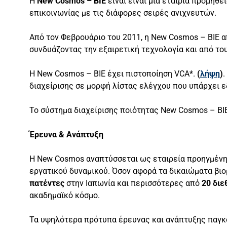
Η
New Cosmos – BIE
είναι είναι μια εταιρία προμήθ
επικοινωνίας με τις διάφορες σειρές ανιχνευτών.
Από τον Φεβρουάριο του 2011, η New Cosmos – BIE 
συνδυάζοντας την εξαιρετική τεχνολογία και από το
Η New Cosmos – BIE έχει πιστοποίηση VCA*.
(
λήψη
)
.
διαχείρισης σε μορφή λίστας ελέγχου που υπάρχει ε
Το σύστημα διαχείρισης ποιότητας New Cosmos – BI
Έρευνα & Ανάπτυξη
Η New Cosmos αναπτύσσεται ως εταιρεία προηγμένης
εργατικού δυναμικού. Όσον αφορά τα δικαιώματα βιο
πατέντες
στην Ιαπωνία και περισσότερες από
20 διε
ακαδημαϊκό κόσμο.
Τα υψηλότερα πρότυπα έρευνας και ανάπτυξης παγκ