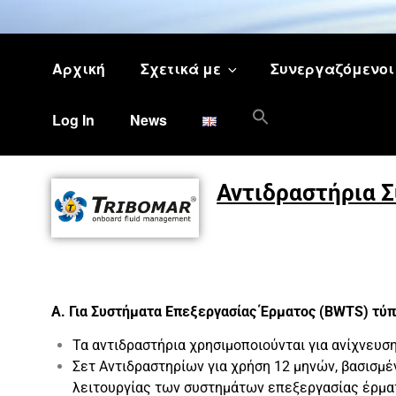
Αρχική
Σχετικά με
Συνεργαζόμενοι 
Search
MYMARINE L.P.
Log In
News
Corporate website of company myMarine L.P.
for:
Search Button
Αντιδραστήρια Σ
Α.
Για Συστήματα
Επεξεργασίας
Έρματος (BWTS) τύ
Τα αντιδραστήρια χρησιμοποιούνται για ανίχνευσ
Σετ Αντιδραστηρίων για χρήση 12 μηνών, βασισμ
λειτουργίας των συστημάτων επεξεργασίας έρμα