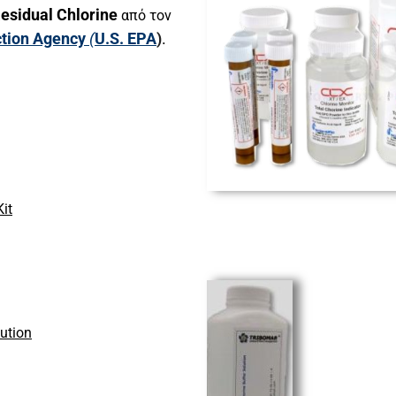
Residual Chlorine
από τον
ction Agency
(
U.S. EPA
)
.
Kit
lution