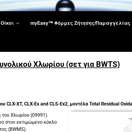
Οίκοι
myEasy™ Φόρμες Ζήτησης/Παραγγελίας
υνολικού Χλωρίου (σετ για BWTS)
που
CLX-XT, CLX-Ex and CLS-Ex2, μοντέλα Total Residual Oxida
η του Χλωρίου (09991).
ένο στον εκτιμώμενο κύκλο
τος (BWMS).