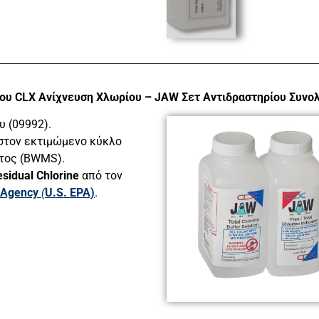
που
CLX Ανίχνευση Χλωρίου – JAW Σετ Αντιδραστηρίου Συνο
υ (09992).
 στον εκτιμώμενο κύκλο
τος (BWMS).
esidual Chlorine
από τον
n Agency
(
U.S. EPA)
.