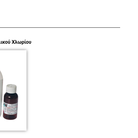
λικού Χλωρίου